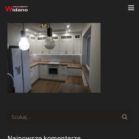
Strona główna
O firmie
Oferta
Realizacje
Kontakt
Najnowsze komentarze