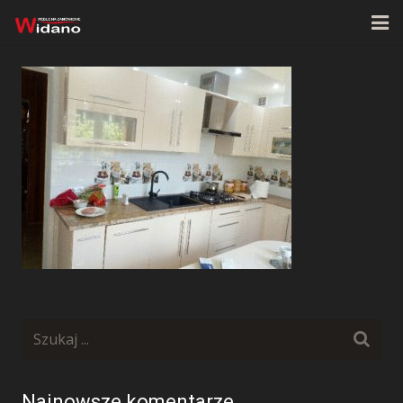
Strona główna
O firmie
Oferta
Realizacje
Kontakt
Najnowsze komentarze