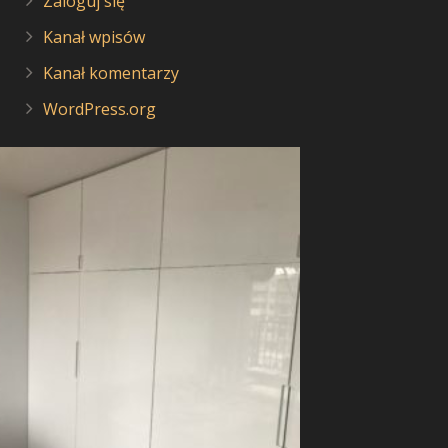
Zaloguj się
Kanał wpisów
Kanał komentarzy
WordPress.org