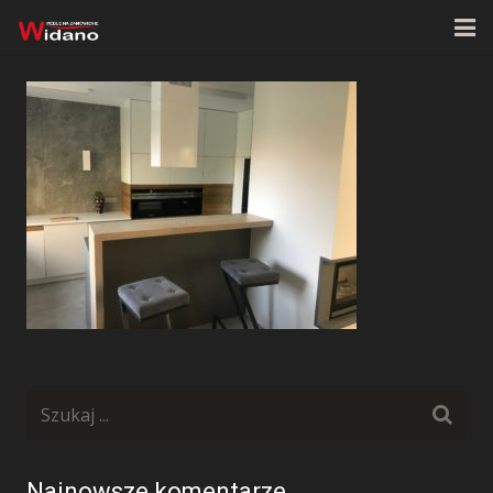
Strona główna
O firmie
Oferta
Realizacje
Kontakt
Najnowsze komentarze