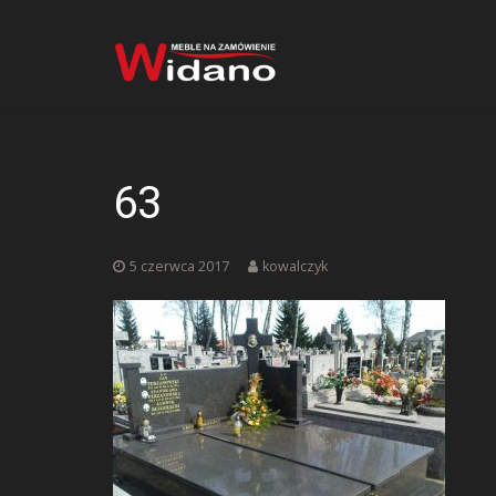
63
5 czerwca 2017
kowalczyk