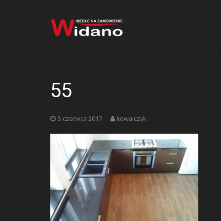
55
5 czerwca 2017
kowalczyk