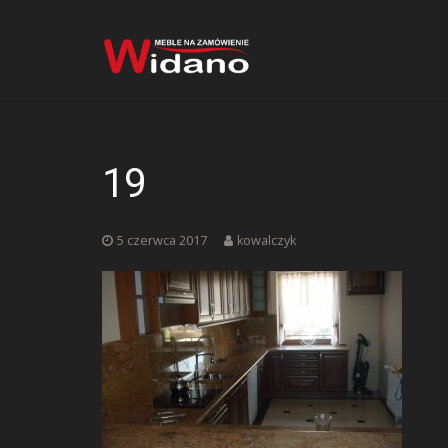
19
5 czerwca 2017
kowalczyk