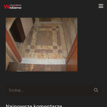
Strona główna
O firmie
Oferta
Realizacje
Kontakt
Najnowsze komentarze