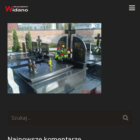
Strona główna
O firmie
Oferta
Realizacje
Kontakt
Najnowsze komentarze