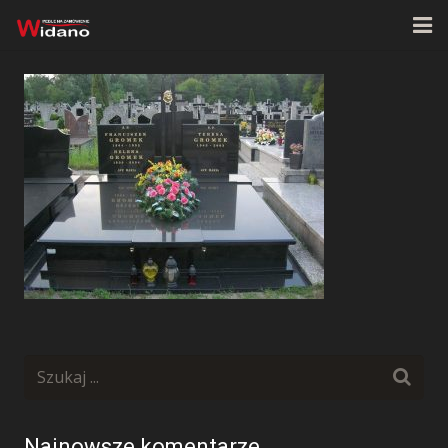
Strona główna
O firmie
Oferta
Realizacje
Kontakt
Najnowsze komentarze