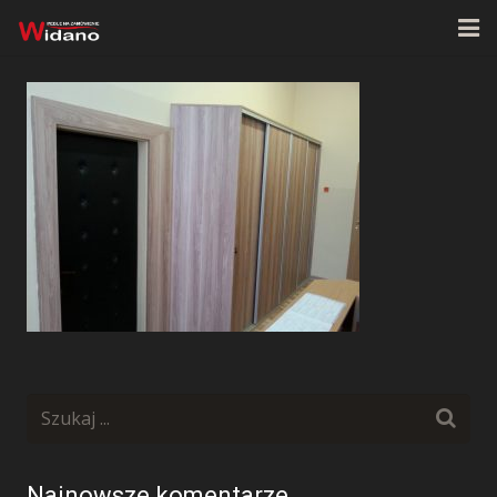
Strona główna
O firmie
Oferta
Realizacje
Kontakt
Najnowsze komentarze