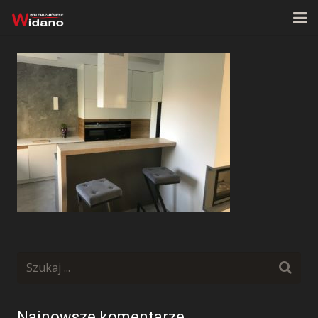
Strona główna
O firmie
Oferta
Realizacje
Kontakt
Najnowsze komentarze